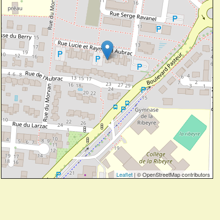
Leaflet
| © OpenStreetMap contributors