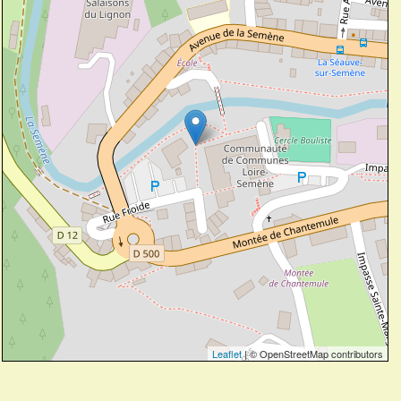
Leaflet
| © OpenStreetMap contributors