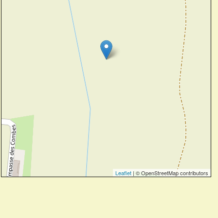
Leaflet
| © OpenStreetMap contributors