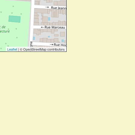
Leaflet
| © OpenStreetMap contributors