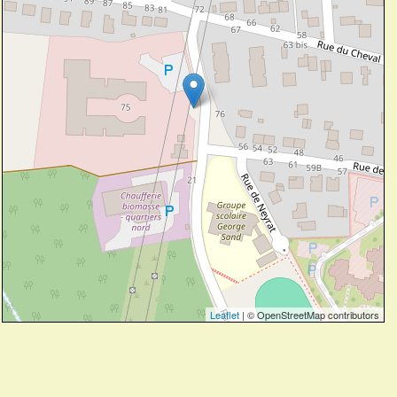
Leaflet
| © OpenStreetMap contributors