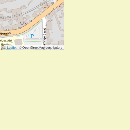
Leaflet
| © OpenStreetMap contributors