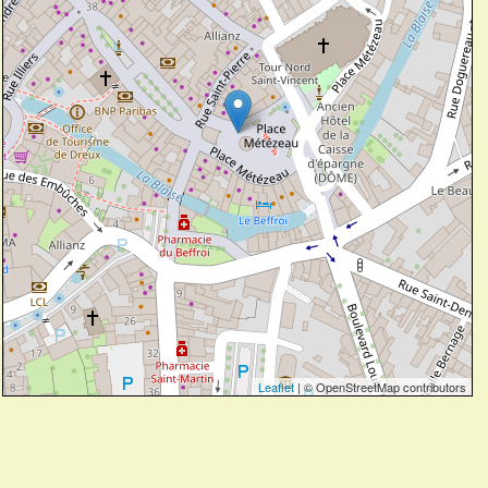
Leaflet
| © OpenStreetMap contributors