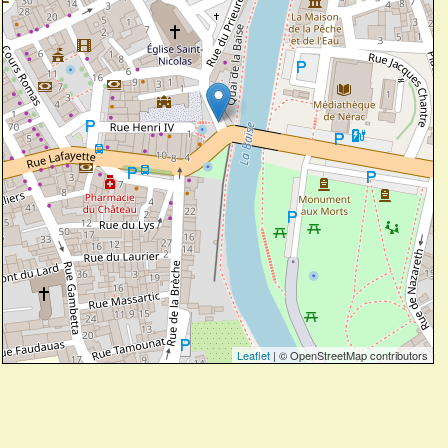
Leaflet
| © OpenStreetMap contributors