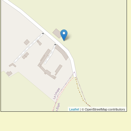
Leaflet
| © OpenStreetMap contributors