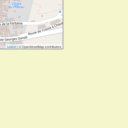
Leaflet
| © OpenStreetMap contributors