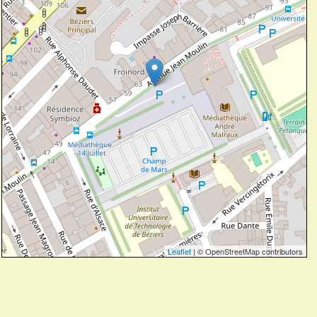
Leaflet
| © OpenStreetMap contributors