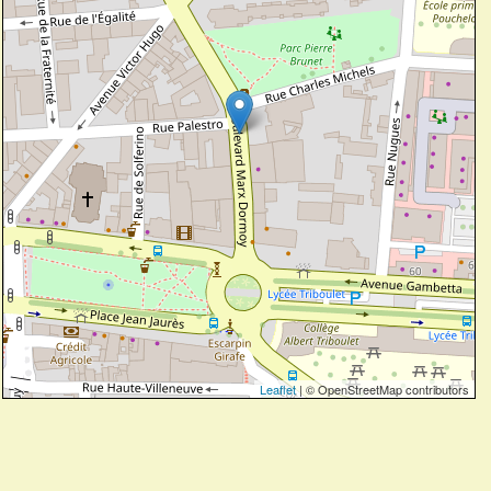
Leaflet
| © OpenStreetMap contributors