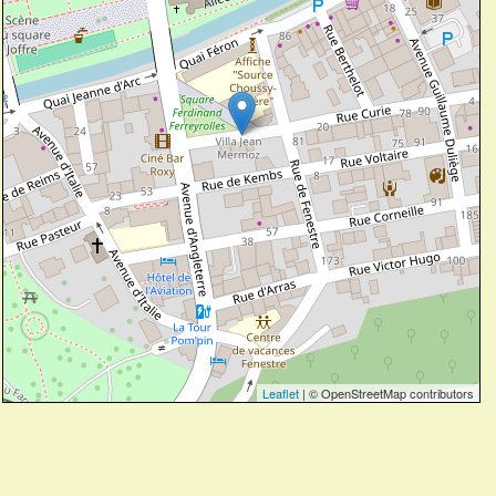
Leaflet
| © OpenStreetMap contributors