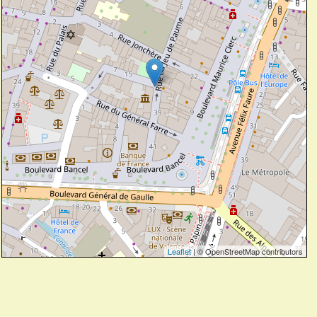
Leaflet
| © OpenStreetMap contributors