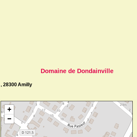
Domaine de Dondainville
, 28300 Amilly
+
−