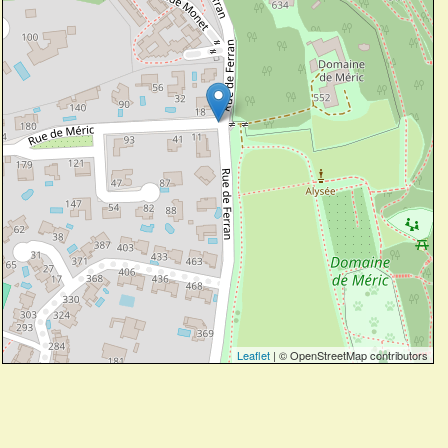
Leaflet
| © OpenStreetMap contributors