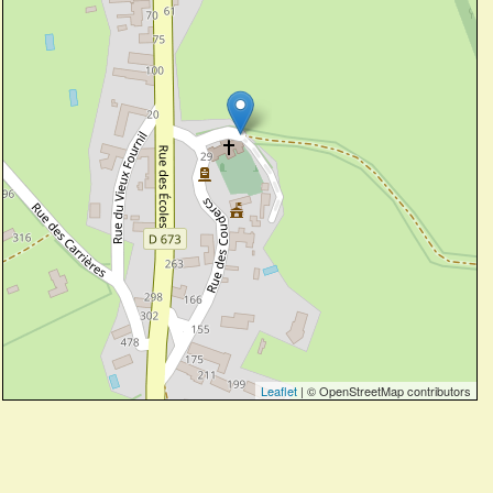
Leaflet
| © OpenStreetMap contributors