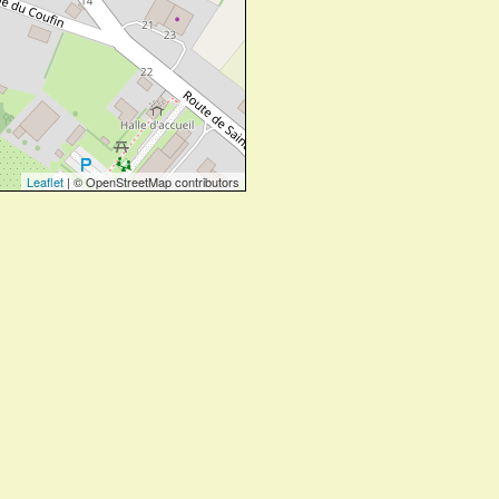
Leaflet
| © OpenStreetMap contributors