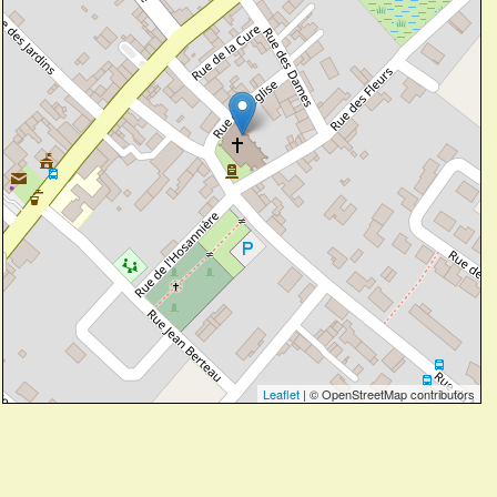
Leaflet
| © OpenStreetMap contributors