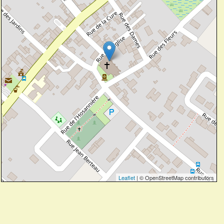
Leaflet
| © OpenStreetMap contributors