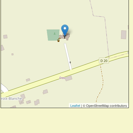
Leaflet
| © OpenStreetMap contributors