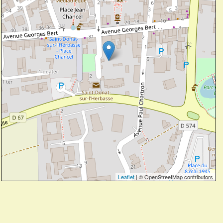
Leaflet
| © OpenStreetMap contributors