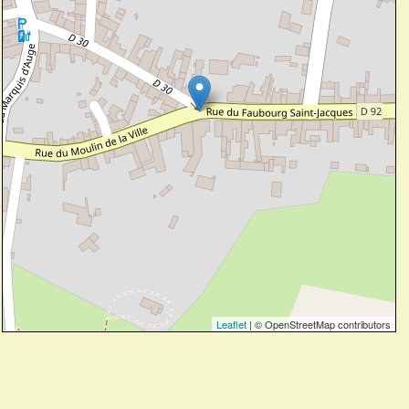
Leaflet
| © OpenStreetMap contributors