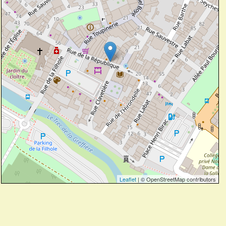
Leaflet
| © OpenStreetMap contributors