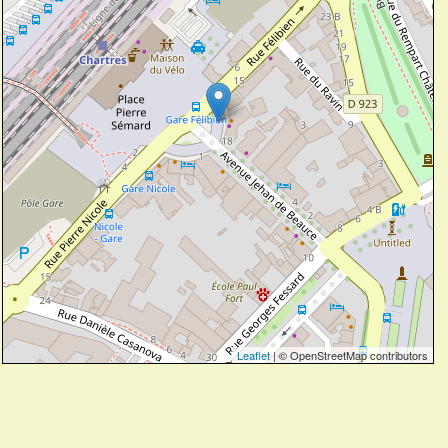
Leaflet
| © OpenStreetMap contributors