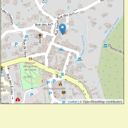
Leaflet
| © OpenStreetMap contributors