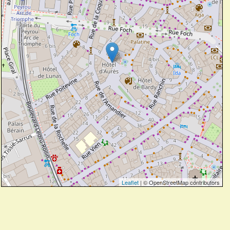
Leaflet
| © OpenStreetMap contributors