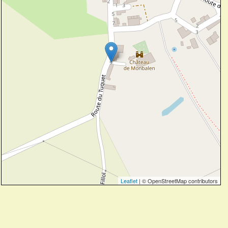
Leaflet
| © OpenStreetMap contributors