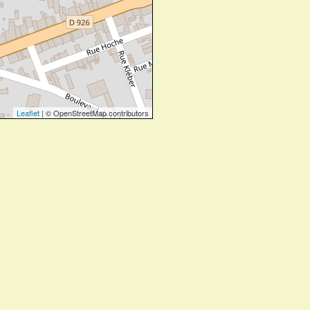
Leaflet
| © OpenStreetMap contributors