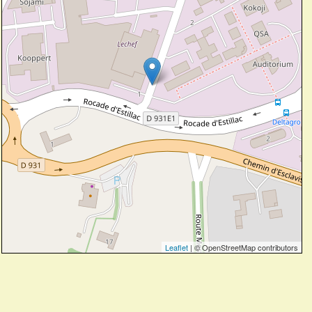
Leaflet
| © OpenStreetMap contributors