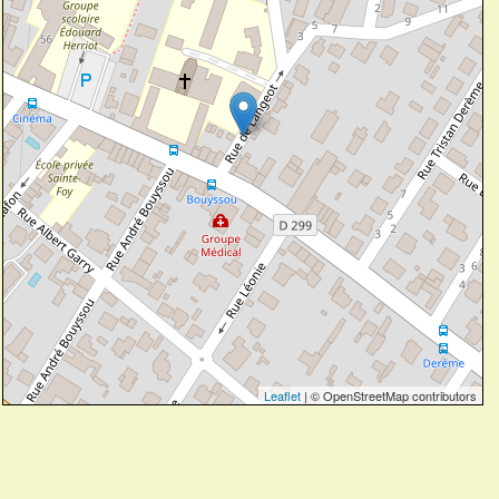
Leaflet
| © OpenStreetMap contributors