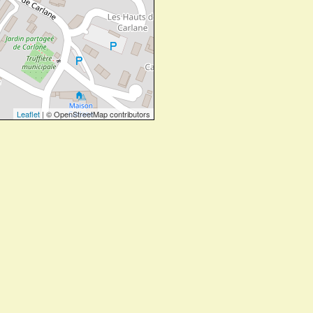
Leaflet
| © OpenStreetMap contributors