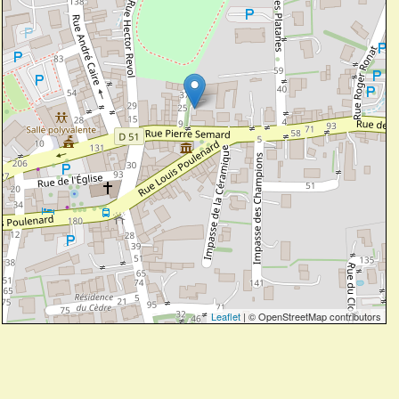
Leaflet
| © OpenStreetMap contributors