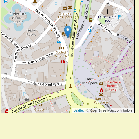
Leaflet
| © OpenStreetMap contributors