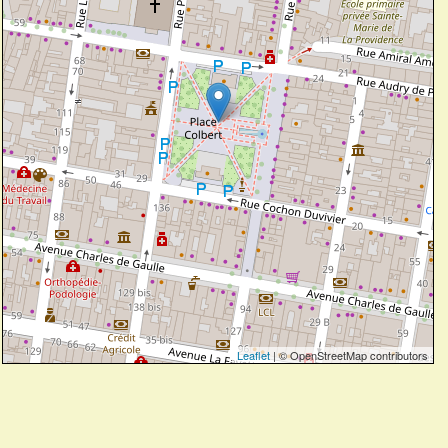
Leaflet
| © OpenStreetMap contributors