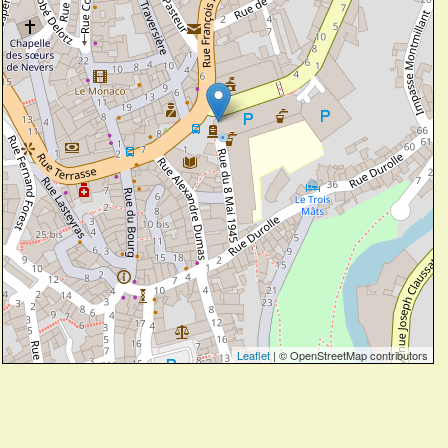
Leaflet
| © OpenStreetMap contributors