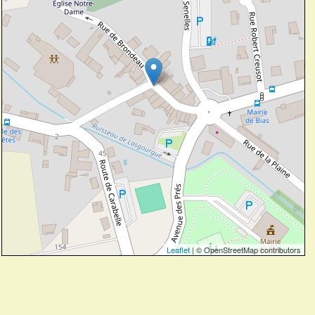
Leaflet
| © OpenStreetMap contributors