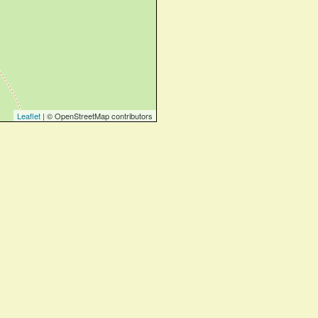
Leaflet
| © OpenStreetMap contributors