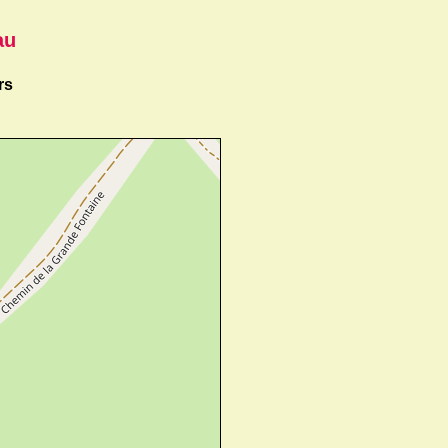
au
rs