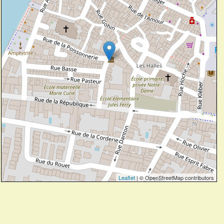
Leaflet
| © OpenStreetMap contributors