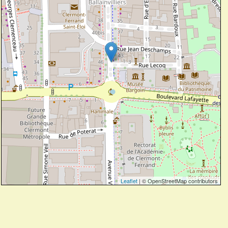
Leaflet
| © OpenStreetMap contributors