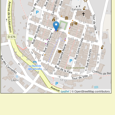
Leaflet
| © OpenStreetMap contributors