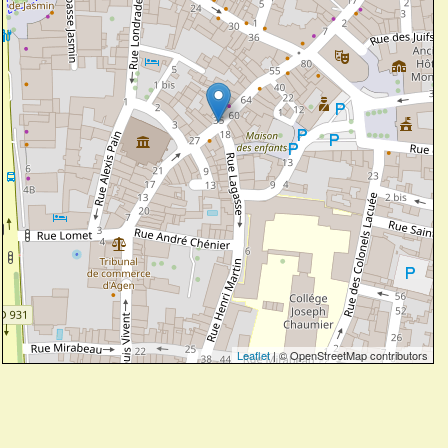
Leaflet
| © OpenStreetMap contributors