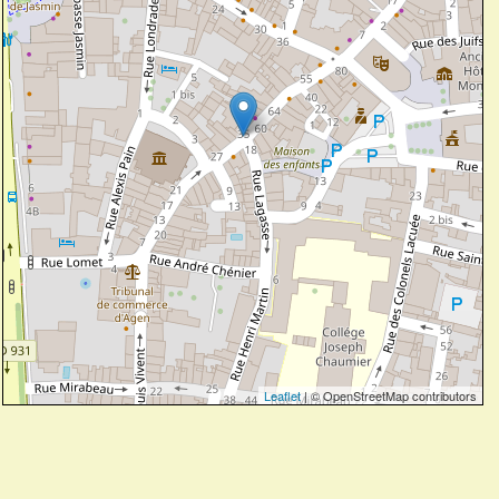
Leaflet
| © OpenStreetMap contributors