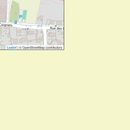
Leaflet
| © OpenStreetMap contributors