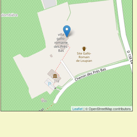
Leaflet
| © OpenStreetMap contributors