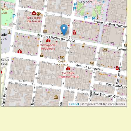
Leaflet
| © OpenStreetMap contributors