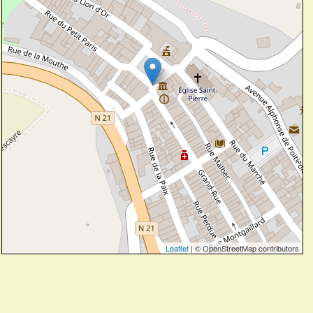
Leaflet
| © OpenStreetMap contributors