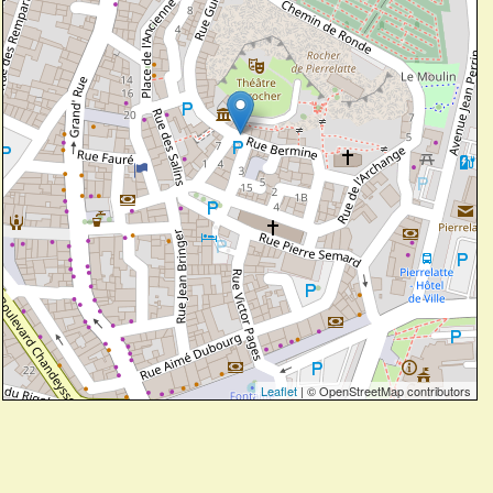
Leaflet
| © OpenStreetMap contributors