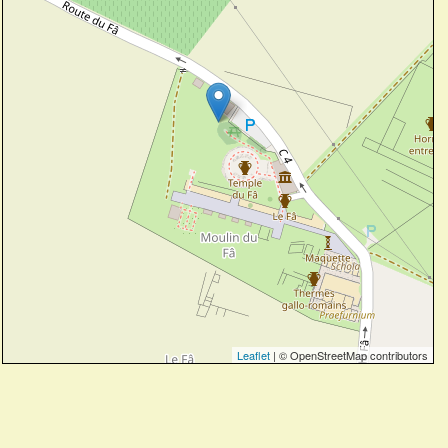
Leaflet
| © OpenStreetMap contributors