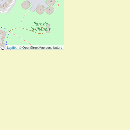
Leaflet
| © OpenStreetMap contributors